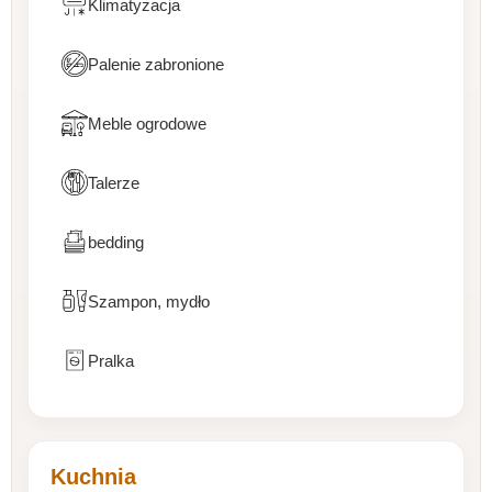
Klimatyzacja
Palenie zabronione
Meble ogrodowe
Talerze
bedding
Szampon, mydło
Pralka
Kuchnia