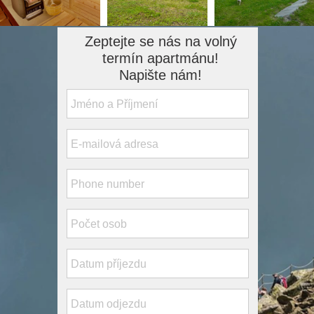
Zeptejte se nás na volný
termín apartmánu!
Napište nám!