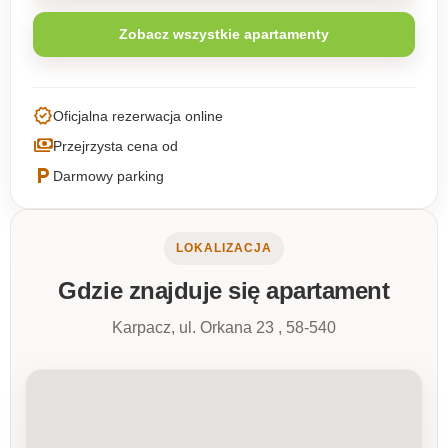
Zobacz wszystkie apartamenty
verified
Oficjalna rezerwacja online
payments
Przejrzysta cena od
local_parking
Darmowy parking
LOKALIZACJA
Gdzie znajduje się apartament
Karpacz, ul. Orkana 23 , 58-540