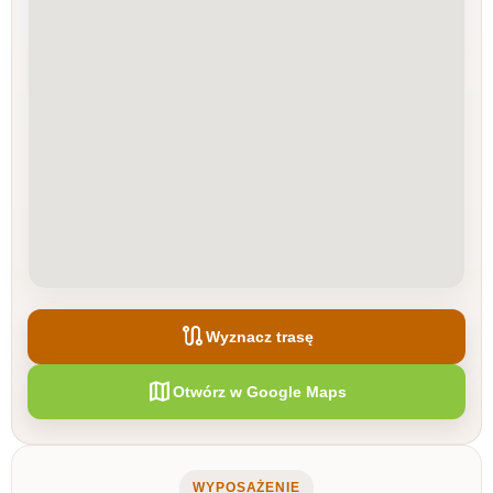
route
Wyznacz trasę
map
Otwórz w Google Maps
WYPOSAŻENIE