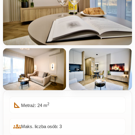
square_foot
2
Metraż: 24 m
groups
Maks. liczba osób: 3