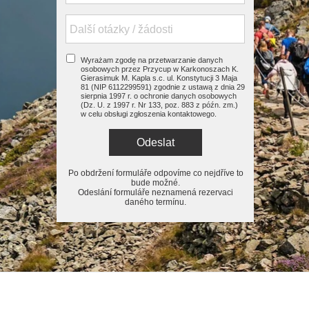
Wyrażam zgodę na przetwarzanie danych
osobowych przez Przycup w Karkonoszach K.
Gierasimuk M. Kapla s.c. ul. Konstytucji 3 Maja
81 (NIP 6112299591) zgodnie z ustawą z dnia 29
sierpnia 1997 r. o ochronie danych osobowych
(Dz. U. z 1997 r. Nr 133, poz. 883 z późn. zm.)
w celu obsługi zgłoszenia kontaktowego.
Odeslat
Po obdržení formuláře odpovíme co nejdříve to
bude možné.
Odeslání formuláře neznamená rezervaci
daného termínu.