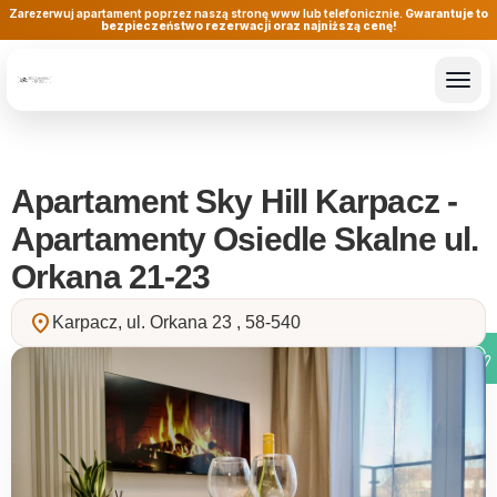
Zarezerwuj apartament poprzez naszą stronę www lub telefonicznie.
Gwarantuje to
bezpieczeństwo rezerwacji oraz najniższą cenę!
Apartament Sky Hill Karpacz -
Apartamenty Osiedle Skalne ul.
Orkana 21-23
location_on
Karpacz, ul. Orkana 23 , 58-540