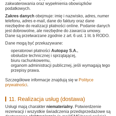
zakwaterowania oraz wypełnienia obowiązków
podatkowych.
Zakres danych
obejmuje: imię i nazwisko, adres, numer
telefonu, adres e-mail, dane do faktury oraz dane
niezbędne do realizacji płatności online. Podanie danych
jest dobrowolne, ale niezbędne do zawarcia umowy.
Dane są przetwarzane zgodnie z art. 6 ust. 1 lit. b RODO.
Dane mogą być przekazywane:
operatorowi płatności
Autopay S.A.
,
obsłudze technicznej i sprzątającej,
biuru rachunkowemu,
organom administracji publicznej, jeśli wymagają tego
przepisy prawa.
Szczegółowe informacje znajdują się w
Polityce
prywatności
.
11. Realizacja usług (dostawa)
Usługi mają charakter
niematerialny
. Potwierdzenie
rezerwacji i wszystkie świadczenia przedsprzedażowe są