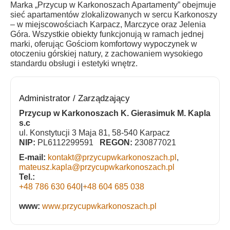
Marka „Przycup w Karkonoszach Apartamenty” obejmuje
sieć apartamentów zlokalizowanych w sercu Karkonoszy
– w miejscowościach Karpacz, Marczyce oraz Jelenia
Góra. Wszystkie obiekty funkcjonują w ramach jednej
marki, oferując Gościom komfortowy wypoczynek w
otoczeniu górskiej natury, z zachowaniem wysokiego
standardu obsługi i estetyki wnętrz.
Administrator / Zarządzający
Przycup w Karkonoszach K. Gierasimuk M. Kapla
s.c
ul. Konstytucji 3 Maja 81, 58-540 Karpacz
NIP:
PL6112299591
REGON:
230877021
E-mail:
kontakt@przycupwkarkonoszach.pl
,
mateusz.kapla@przycupwkarkonoszach.pl
Tel.:
+48 786 630 640
|
+48 604 685 038
www:
www.przycupwkarkonoszach.pl