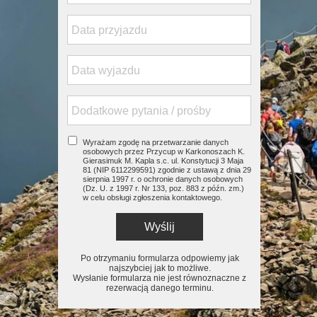
Wyrażam zgodę na przetwarzanie danych
osobowych przez Przycup w Karkonoszach K.
Gierasimuk M. Kapla s.c. ul. Konstytucji 3 Maja
81 (NIP 6112299591) zgodnie z ustawą z dnia 29
sierpnia 1997 r. o ochronie danych osobowych
(Dz. U. z 1997 r. Nr 133, poz. 883 z późn. zm.)
w celu obsługi zgłoszenia kontaktowego.
Wyślij
Po otrzymaniu formularza odpowiemy jak
najszybciej jak to możliwe.
Wysłanie formularza nie jest równoznaczne z
rezerwacją danego terminu.