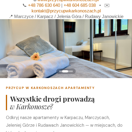
📞
+48 786 630 640
|
+48 604 685 038
• ✉️
kontakt@przycupwkarkonoszach.pl
📍 Marczyce / Karpacz / Jelenia Góra / Rudawy Janowickie
PRZYCUP W KARKONOSZACH APARTAMENTY
Wszystkie drogi prowadzą
w Karkonosze?
Odkryj nasze apartamenty w Karpaczu, Marczycach,
Jeleniej Górze i Rudawach Janowickich — w miejscach, do