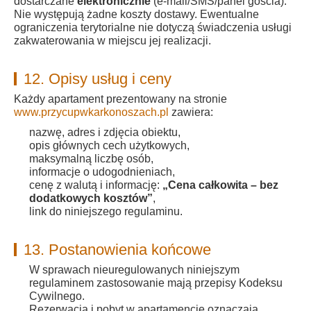
dostarczane
elektronicznie
(e-mail/SMS/panel gościa).
Nie występują żadne koszty dostawy. Ewentualne
ograniczenia terytorialne nie dotyczą świadczenia usługi
zakwaterowania w miejscu jej realizacji.
12. Opisy usług i ceny
Każdy apartament prezentowany na stronie
www.przycupwkarkonoszach.pl
zawiera:
nazwę, adres i zdjęcia obiektu,
opis głównych cech użytkowych,
maksymalną liczbę osób,
informacje o udogodnieniach,
cenę z walutą i informację:
„Cena całkowita – bez
dodatkowych kosztów”
,
link do niniejszego regulaminu.
13. Postanowienia końcowe
W sprawach nieuregulowanych niniejszym
regulaminem zastosowanie mają przepisy Kodeksu
Cywilnego.
Rezerwacja i pobyt w apartamencie oznaczają