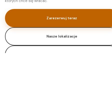
których chce się wracać.
Zarezerwuj teraz
Nasze lokalizacje
Oferta zarządzania