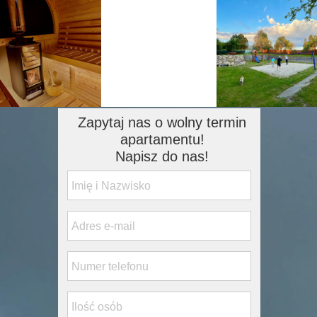
Zapytaj nas o wolny termin
apartamentu!
Napisz do nas!