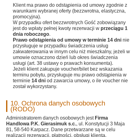
Klient ma prawo do odstąpienia od umowy zgodnie z
warunkami wybranej oferty (bezzwrotna, elastyczna,
promocyjna).
W przypadku ofert bezzwrotnych Gość zobowiązany
jest do wpłaty pełnej kwoty rezerwacji w
przeciągu 1
dnia roboczego
.
Prawo odstąpienia od umowy w terminie 14 dni
nie
przysługuje w przypadku świadczenia usług
zakwaterowania w innym celu niż mieszkalny, jeżeli w
umowie oznaczono dzień lub okres świadczenia
usługi (art. 38 ustawy o prawach konsumenta).
Jeżeli klient zakupuje voucher/bilet bez wskazania
terminu pobytu, przysługuje mu prawo odstąpienia w
terminie
14 dni
od zawarcia umowy, o ile voucher nie
został wykorzystany.
10. Ochrona danych osobowych
(RODO)
Administratorem danych osobowych jest
Firma
Handlowa P.K. Gierasimuk s.c.
, ul. Konstytucji 3 Maja
81, 58-540 Karpacz. Dane przetwarzane są w celu
realizacji rezerwacji, płatności, obsługi klienta,