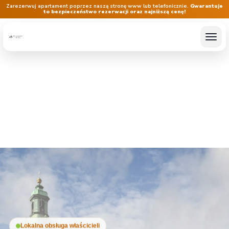
Zarezerwuj apartament poprzez naszą stronę www lub telefonicznie.
Gwarantuje
to bezpieczeństwo rezerwacji oraz najniższą cenę!
Lokalna obsługa właścicieli