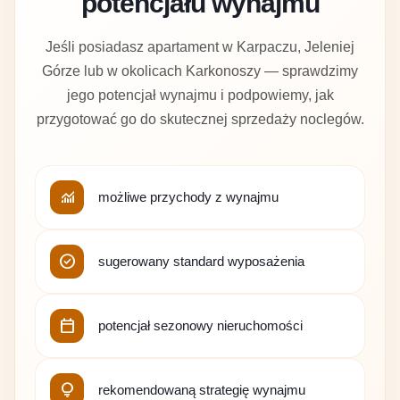
potencjału wynajmu
Jeśli posiadasz apartament w Karpaczu, Jeleniej
Górze lub w okolicach Karkonoszy — sprawdzimy
jego potencjał wynajmu i podpowiemy, jak
przygotować go do skutecznej sprzedaży noclegów.
monitoring
możliwe przychody z wynajmu
check_circle
sugerowany standard wyposażenia
calendar_today
potencjał sezonowy nieruchomości
lightbulb
rekomendowaną strategię wynajmu