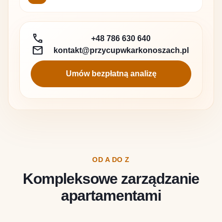
call
+48 786 630 640
mail
kontakt@przycupwkarkonoszach.pl
Umów bezpłatną analizę
OD A DO Z
Kompleksowe zarządzanie
apartamentami