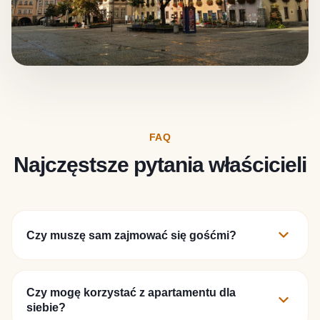
FAQ
Najczęstsze pytania właścicieli
expand_more
Czy muszę sam zajmować się gośćmi?
Nie. W ramach współpracy przejmujemy pełną
obsługę najmu. Zajmujemy się komunikacją z
Czy mogę korzystać z apartamentu dla
expand_more
gośćmi, obsługą rezerwacji, przygotowaniem
siebie?