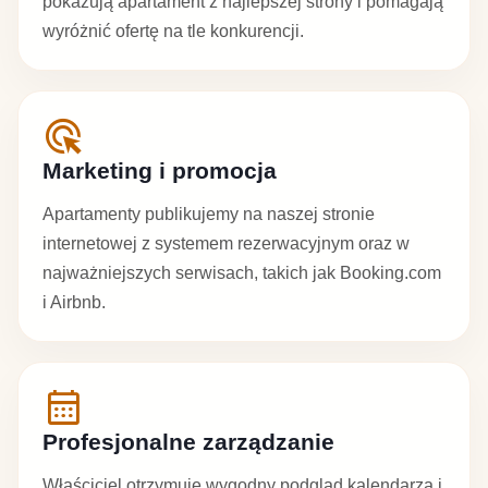
pokazują apartament z najlepszej strony i pomagają
wyróżnić ofertę na tle konkurencji.
ads_click
Marketing i promocja
Apartamenty publikujemy na naszej stronie
internetowej z systemem rezerwacyjnym oraz w
najważniejszych serwisach, takich jak Booking.com
i Airbnb.
calendar_month
Profesjonalne zarządzanie
Właściciel otrzymuje wygodny podgląd kalendarza i