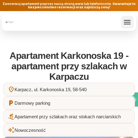
Zarezerwuj apartament poprzez naszą stronę www lub telefonicznie.
Gwarantuje to
bezpieczeństwo rezerwacji oraz najniższą cenę!
Apartament Karkonoska 19 -
apartament przy szlakach w
Karpaczu
location_on
Karpacz, ul. Karkonoska 19, 58-540
local_parking
Darmowy parking
downhill_skiing
Apartament przy szlakach oraz stokach narciarskich
auto_awesome
Nowoczesność