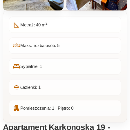
square_foot
2
Metraż: 40 m
groups
Maks. liczba osób: 5
bed
Sypialnie: 1
shower
Łazienki: 1
apartment
Pomieszczenia: 1 | Piętro: 0
Apartament Karkonoska 19 -