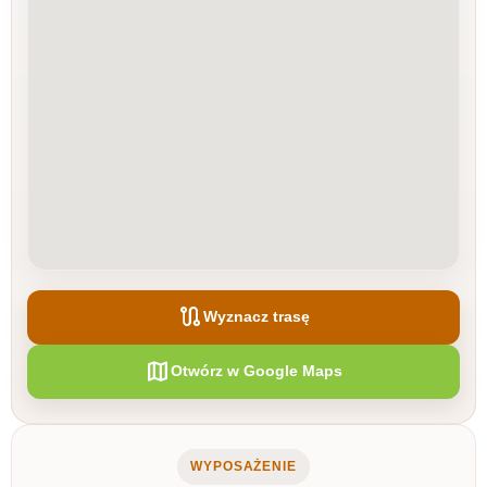
route
Wyznacz trasę
map
Otwórz w Google Maps
WYPOSAŻENIE