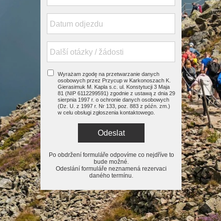
Wyrażam zgodę na przetwarzanie danych
osobowych przez Przycup w Karkonoszach K.
Gierasimuk M. Kapla s.c. ul. Konstytucji 3 Maja
81 (NIP 6112299591) zgodnie z ustawą z dnia 29
sierpnia 1997 r. o ochronie danych osobowych
(Dz. U. z 1997 r. Nr 133, poz. 883 z późn. zm.)
w celu obsługi zgłoszenia kontaktowego.
Odeslat
Po obdržení formuláře odpovíme co nejdříve to
bude možné.
Odeslání formuláře neznamená rezervaci
daného termínu.