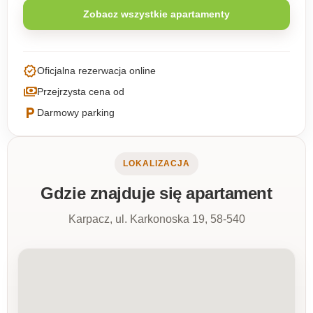
Zobacz wszystkie apartamenty
verified
Oficjalna rezerwacja online
payments
Przejrzysta cena od
local_parking
Darmowy parking
LOKALIZACJA
Gdzie znajduje się apartament
Karpacz, ul. Karkonoska 19, 58-540