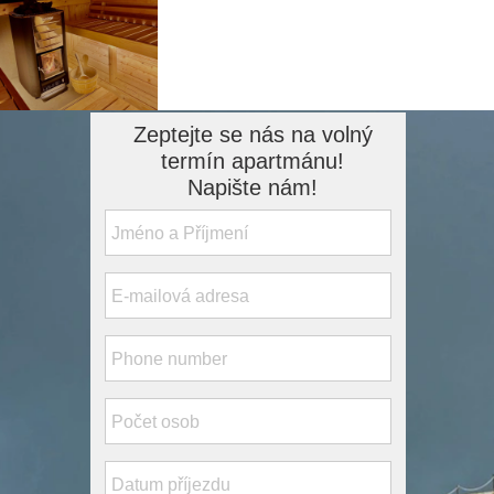
Zeptejte se nás na volný
termín apartmánu!
Napište nám!