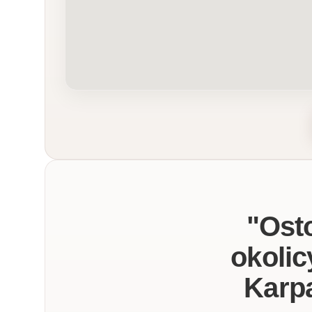
"Ost
okolic
Karpa