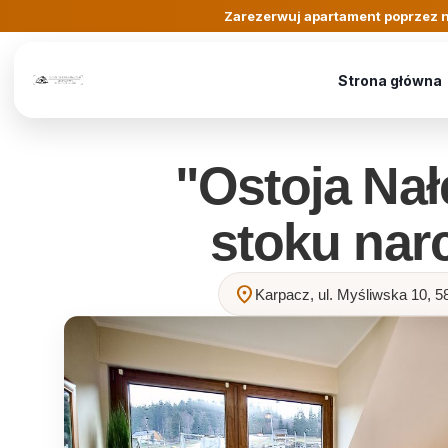
Zarezerwuj apartament poprzez n
Strona główna
"Ostoja Nał
stoku nar
location_on
Karpacz, ul. Myśliwska 10, 5