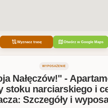
route
map
Wyznacz trasę
Otwórz w Google Maps
WYPOSAŻENIE
oja Nałęczów!" - Apartam
y stoku narciarskiego i 
cza: Szczegóły i wypos