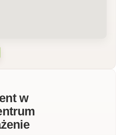
ent w
centrum
ażenie