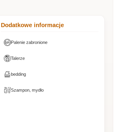
Dodatkowe informacje
Palenie zabronione
Talerze
bedding
Szampon, mydło