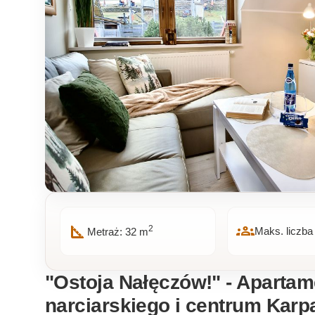
square_foot
groups
2
Maks. liczba
Metraż: 32 m
"Ostoja Nałęczów!" - Apartam
narciarskiego i centrum Karp