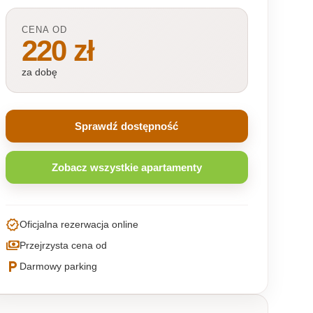
CENA OD
220 zł
za dobę
Sprawdź dostępność
Zobacz wszystkie apartamenty
verified
Oficjalna rezerwacja online
payments
Przejrzysta cena od
local_parking
Darmowy parking