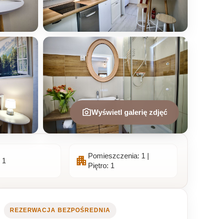
photo_camera
Wyświetl galerię zdjęć
Pomieszczenia: 1 |
apartment
 1
Piętro: 1
REZERWACJA BEZPOŚREDNIA