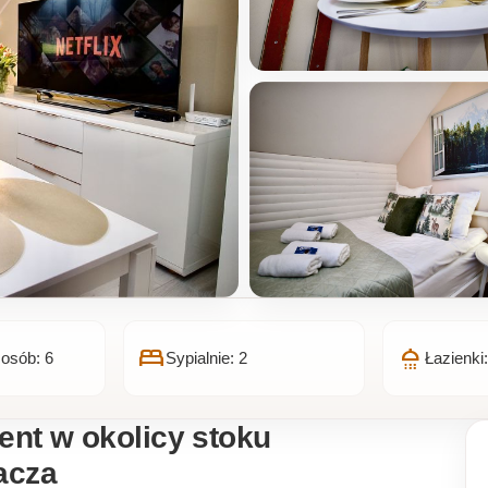
bed
shower
 osób: 6
Sypialnie: 2
Łazienki:
ent w okolicy stoku
acza