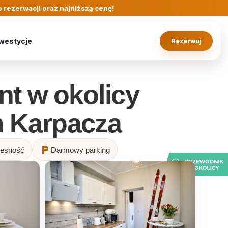
 rezerwacji oraz najniższą cenę!
westycje
Rezerwuj
nt w okolicy
ZOBACZ GALERIE ⟶
m Karpacza
local_parking
esność
Darmowy parking