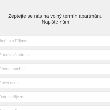
Zeptejte se nás na volný termín apartmánu!
Napište nám!