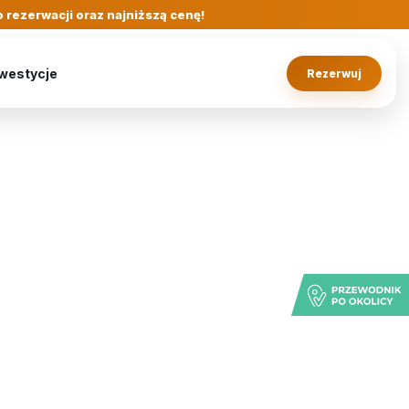
 rezerwacji oraz najniższą cenę!
westycje
Rezerwuj