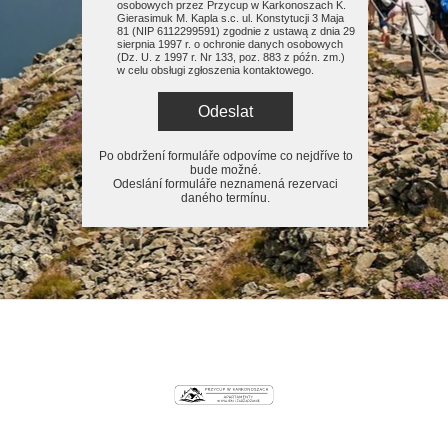
osobowych przez Przycup w Karkonoszach K.
Gierasimuk M. Kapla s.c. ul. Konstytucji 3 Maja
81 (NIP 6112299591) zgodnie z ustawą z dnia 29
sierpnia 1997 r. o ochronie danych osobowych
(Dz. U. z 1997 r. Nr 133, poz. 883 z późn. zm.)
w celu obsługi zgłoszenia kontaktowego.
Odeslat
Po obdržení formuláře odpovíme co nejdříve to
bude možné.
Odeslání formuláře neznamená rezervaci
daného termínu.