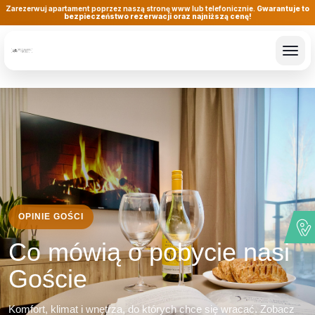
Zarezerwuj apartament poprzez naszą stronę www lub telefonicznie.
Gwarantuje to
bezpieczeństwo rezerwacji oraz najniższą cenę!
OPINIE GOŚCI
Co mówią o pobycie nasi
Goście
Komfort, klimat i wnętrza, do których chce się wracać. Zobacz