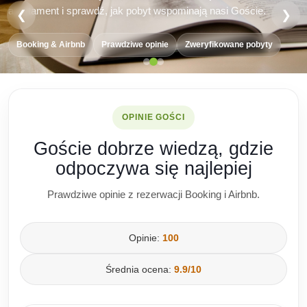
apartament i sprawdź, jak pobyt wspominają nasi Goście.
❮
❯
Booking & Airbnb
Prawdziwe opinie
Zweryfikowane pobyty
OPINIE GOŚCI
Goście dobrze wiedzą, gdzie
odpoczywa się najlepiej
Prawdziwe opinie z rezerwacji Booking i Airbnb.
Opinie:
100
Średnia ocena:
9.9/10