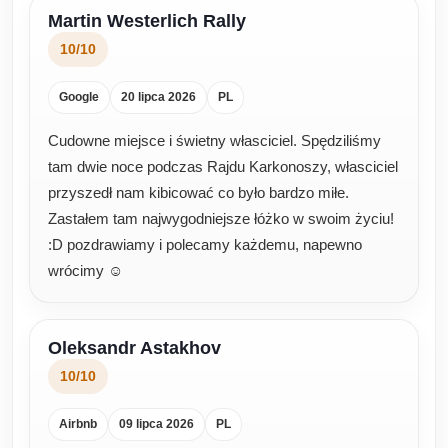
Martin Westerlich Rally
10/10
Google
20 lipca 2026
PL
Cudowne miejsce i świetny własciciel. Spędziliśmy
tam dwie noce podczas Rajdu Karkonoszy, własciciel
przyszedł nam kibicować co było bardzo miłe.
Zastałem tam najwygodniejsze łóżko w swoim życiu!
:D pozdrawiamy i polecamy każdemu, napewno
wrócimy ☺️
Oleksandr Astakhov
10/10
Airbnb
09 lipca 2026
PL