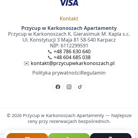
Kontakt
Przycup w Karkonoszach Apartamenty
Przycup w Karkonoszach K. Gierasimuk M. Kapla s.c.
Ul. Konstytucji 3 Maja 81 58-540 Karpacz
NIP: 6112299591
📞
+48 786 630 640
📞
+48 604 685 038
✉️
kontakt@przycupwkarkonoszach.pl
Polityka prywatności
Regulamin
©
2026
Przycup w Karkonoszach Apartamenty — Najlepsze
ceny przy rezerwacjach bezpośrednich.