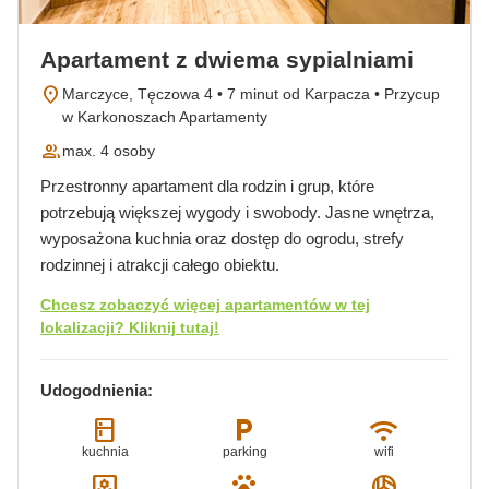
Apartament z dwiema sypialniami
location_on
Marczyce, Tęczowa 4 • 7 minut od Karpacza • Przycup
w Karkonoszach Apartamenty
group
max. 4 osoby
Przestronny apartament dla rodzin i grup, które
potrzebują większej wygody i swobody. Jasne wnętrza,
wyposażona kuchnia oraz dostęp do ogrodu, strefy
rodzinnej i atrakcji całego obiektu.
Chcesz zobaczyć więcej apartamentów w tej
lokalizacji? Kliknij tutaj!
Udogodnienia:
kitchen
local_parking
wifi
kuchnia
parking
wifi
yard
pets
sports_volleyball