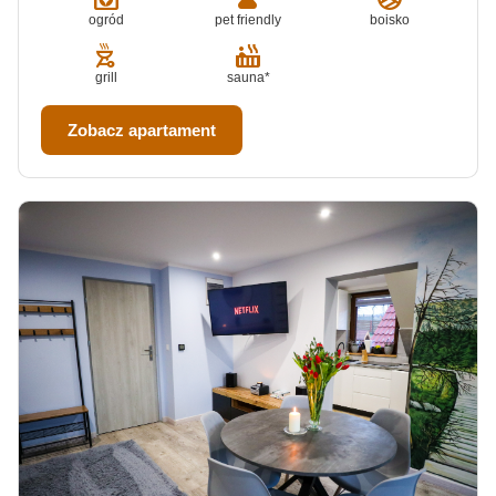
ogród
pet friendly
boisko
outdoor_grill
hot_tub
grill
sauna*
Zobacz apartament