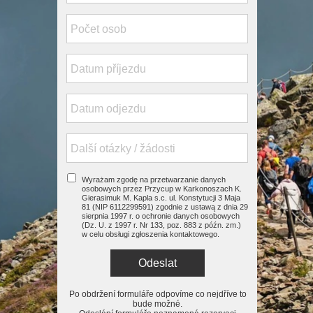
Wyrażam zgodę na przetwarzanie danych
osobowych przez Przycup w Karkonoszach K.
Gierasimuk M. Kapla s.c. ul. Konstytucji 3 Maja
81 (NIP 6112299591) zgodnie z ustawą z dnia 29
sierpnia 1997 r. o ochronie danych osobowych
(Dz. U. z 1997 r. Nr 133, poz. 883 z późn. zm.)
w celu obsługi zgłoszenia kontaktowego.
Odeslat
Po obdržení formuláře odpovíme co nejdříve to
bude možné.