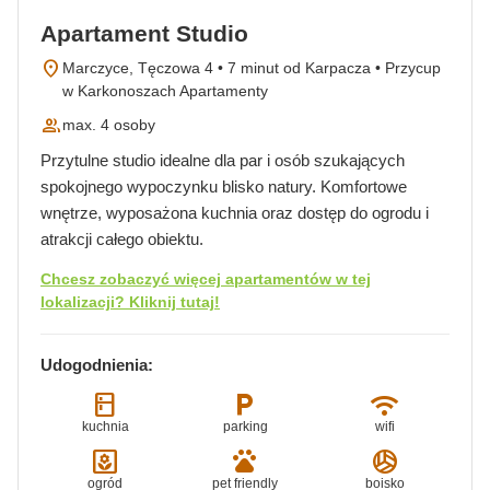
Apartament Studio
location_on
Marczyce, Tęczowa 4 • 7 minut od Karpacza • Przycup
w Karkonoszach Apartamenty
group
max. 4 osoby
Przytulne studio idealne dla par i osób szukających
spokojnego wypoczynku blisko natury. Komfortowe
wnętrze, wyposażona kuchnia oraz dostęp do ogrodu i
atrakcji całego obiektu.
Chcesz zobaczyć więcej apartamentów w tej
lokalizacji? Kliknij tutaj!
Udogodnienia:
kitchen
local_parking
wifi
kuchnia
parking
wifi
yard
pets
sports_volleyball
ogród
pet friendly
boisko