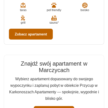
deck
pets
sports_volleyball
taras
pet friendly
boisko
outdoor_grill
hot_tub
grill
sauna*
Zobacz apartament
Znajdź swój apartament w
Marczycach
Wybierz apartament dopasowany do swojego
wypoczynku i zaplanuj pobyt w obiekcie Przycup w
Karkonoszach Apartamenty — spokojnie, wygodnie i
blisko gór.