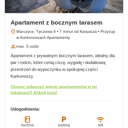
Apartament z bocznym tarasem
location_on
Marczyce, Tęczowa 4 • 7 minut od Karpacza • Przycup
w Karkonoszach Apartamenty
group
max. 5 osób
Apartament z prywatnym bocznym tarasem, idealny dla
par i rodzin, które cenią ciszę, wygodę i dodatkową
przestrzeń do wypoczynku w spokojnej części
Karkonoszy.
Chcesz zobaczyć więcej apartamentów w tej
lokalizacji? Kliknij tutaj!
Udogodnienia:
kitchen
local_parking
wifi
kuchnia
parking
wifi