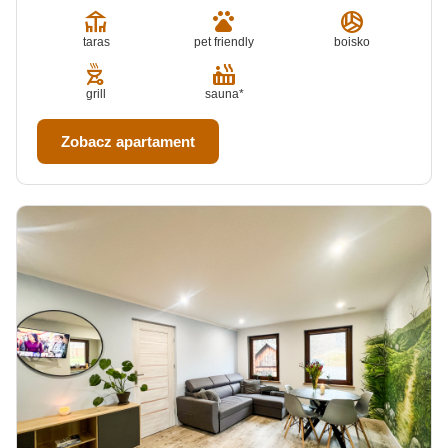
deck
pets
sports_volleyball
taras
pet friendly
boisko
outdoor_grill
hot_tub
grill
sauna*
Zobacz apartament