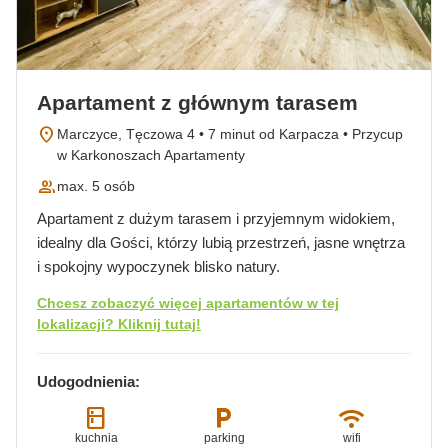
Apartament z głównym tarasem
location_on
Marczyce, Tęczowa 4 • 7 minut od Karpacza • Przycup
w Karkonoszach Apartamenty
group
max. 5 osób
Apartament z dużym tarasem i przyjemnym widokiem,
idealny dla Gości, którzy lubią przestrzeń, jasne wnętrza
i spokojny wypoczynek blisko natury.
Chcesz zobaczyć więcej apartamentów w tej
lokalizacji? Kliknij tutaj!
Udogodnienia:
kitchen
local_parking
wifi
kuchnia
parking
wifi