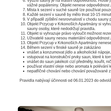
Využití sauny je na vlastní odpovědnost. Hosté
vážné popáleniny. Objekt nenese odpovědnost z
Místa k sezení v suché sauně lze používat pouz
Každé sezení v sauně by mělo trvat 10-15 minut.
V případě zjištění nesrovnalostí v chodu sauny 
Objekt Przycup v Krkonoších Apartmány si vyhra
sauny osoby, které nedodržují pravidla.
Objekt si vyhrazuje právo vyloučit možnost rez
Uživatelé sauny nesou materiální odpovědnost z
Objekt Przycup v Krkonoších Apartmány nenese
Během sezení v finské sauně je zakázáno
vnášet a konzumovat jídlo a alkoholické nápoje,
vstupovat na konstrukční prvky saun, které k to
vnášet do saun jakékoli cizí předměty, kouřit, ni
používat vlastní oleje nebo aromata k polévání 
nepatřičné chování nebo chování považované za
Pravidla nabývají účinnosti od 06.01.2023 do odvol