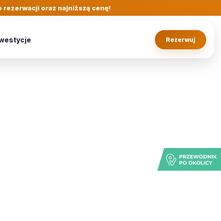
 rezerwacji oraz najniższą cenę!
westycje
Rezerwuj