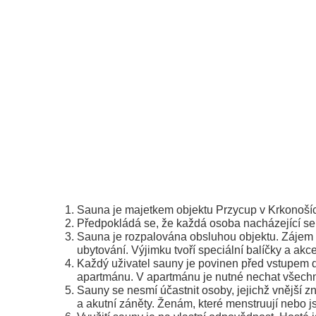
Sauna je majetkem objektu Przycup v Krkonošíc
Předpokládá se, že každá osoba nacházející se 
Sauna je rozpalována obsluhou objektu. Zájem o
ubytování. Výjimku tvoří speciální balíčky a akce
Každý uživatel sauny je povinen před vstupem dů
apartmánu. V apartmánu je nutné nechat všechn
Sauny se nesmí účastnit osoby, jejichž vnější 
a akutní záněty. Ženám, které menstruují nebo j