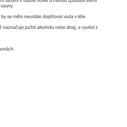
hem sezení v sauně horké a mohou způsobit velmi
 sauny.
 by se mělo neustále doplňovat voda v těle.
 naznačuje požití alkoholu nebo drog, a vyvést z
aunách.