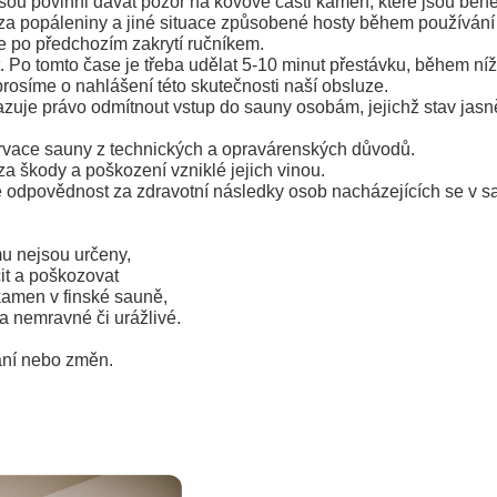
 jsou povinni dávat pozor na kovové části kamen, které jsou bě
a popáleniny a jiné situace způsobené hosty během používání
e po předchozím zakrytí ručníkem.
 Po tomto čase je třeba udělat 5-10 minut přestávku, během níž
prosíme o nahlášení této skutečnosti naší obsluze.
zuje právo odmítnout vstup do sauny osobám, jejichž stav jasně
ervace sauny z technických a opravárenských důvodů.
a škody a poškození vzniklé jejich vinou.
 odpovědnost za zdravotní následky osob nacházejících se v s
mu nejsou určeny,
čit a poškozovat
kamen v finské sauně,
 nemravné či urážlivé.
ání nebo změn.