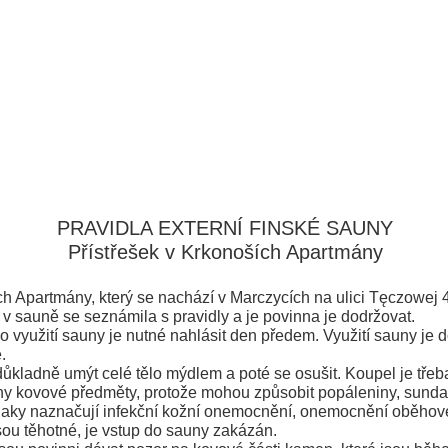
PRAVIDLA EXTERNÍ FINSKÉ SAUNY
Přístřešek v Krkonoších Apartmány
h Apartmány, který se nachází v Marczycích na ulici Tęczowej 
v sauně se seznámila s pravidly a je povinna je dodržovat.
 využití sauny je nutné nahlásit den předem. Využití sauny je 
.
kladně umýt celé tělo mýdlem a poté se osušit. Koupel je třeba
y kovové předměty, protože mohou způsobit popáleniny, sundat 
znaky naznačují infekční kožní onemocnění, onemocnění oběhové
sou těhotné, je vstup do sauny zakázán.