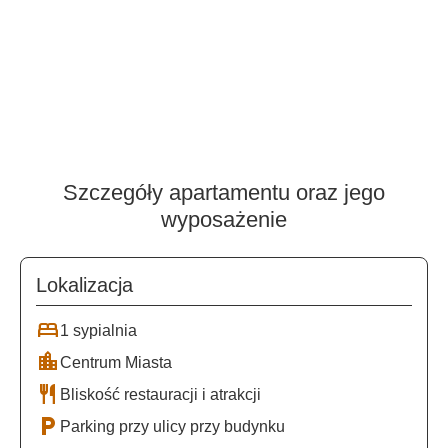
Szczegóły apartamentu oraz jego
wyposażenie
Lokalizacja
bed
1 sypialnia
location_city
Centrum Miasta
restaurant
Bliskość restauracji i atrakcji
local_parking
Parking przy ulicy przy budynku