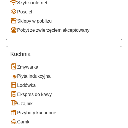
wifi
Szybki internet
layers
Pościel
storefront
Sklepy w pobliżu
pets
Pobyt ze zwierzęciem akceptowany
Kuchnia
dishwasher_gen
Zmywarka
blur_on
Płyta indukcyjna
kitchen
Lodówka
coffee_maker
Ekspres do kawy
kettle
Czajnik
flatware
Przybory kuchenne
cooking
Garnki