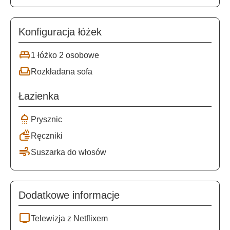
Konfiguracja łóżek
king_bed
1 łóżko 2 osobowe
weekend
Rozkładana sofa
Łazienka
shower
Prysznic
dry
Ręczniki
air
Suszarka do włosów
Dodatkowe informacje
tv
Telewizja z Netflixem