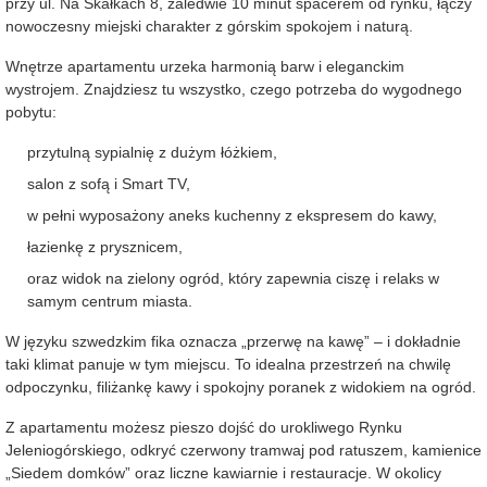
przy ul. Na Skałkach 8, zaledwie 10 minut spacerem od rynku, łączy
nowoczesny miejski charakter z górskim spokojem i naturą.
Wnętrze apartamentu urzeka harmonią barw i eleganckim
wystrojem. Znajdziesz tu wszystko, czego potrzeba do wygodnego
pobytu:
przytulną sypialnię z dużym łóżkiem,
salon z sofą i Smart TV,
w pełni wyposażony aneks kuchenny z ekspresem do kawy,
łazienkę z prysznicem,
oraz widok na zielony ogród, który zapewnia ciszę i relaks w
samym centrum miasta.
W języku szwedzkim fika oznacza „przerwę na kawę” – i dokładnie
taki klimat panuje w tym miejscu. To idealna przestrzeń na chwilę
odpoczynku, filiżankę kawy i spokojny poranek z widokiem na ogród.
Z apartamentu możesz pieszo dojść do urokliwego Rynku
Jeleniogórskiego, odkryć czerwony tramwaj pod ratuszem, kamienice
„Siedem domków” oraz liczne kawiarnie i restauracje. W okolicy