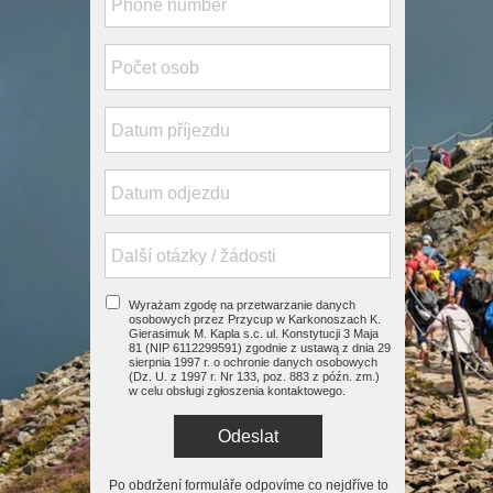
Wyrażam zgodę na przetwarzanie danych
osobowych przez Przycup w Karkonoszach K.
Gierasimuk M. Kapla s.c. ul. Konstytucji 3 Maja
81 (NIP 6112299591) zgodnie z ustawą z dnia 29
sierpnia 1997 r. o ochronie danych osobowych
(Dz. U. z 1997 r. Nr 133, poz. 883 z późn. zm.)
w celu obsługi zgłoszenia kontaktowego.
Odeslat
Po obdržení formuláře odpovíme co nejdříve to