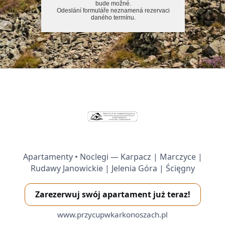
bude možné.
Odeslání formuláře neznamená rezervaci
daného termínu.
Apartamenty • Noclegi — Karpacz | Marczyce |
Rudawy Janowickie | Jelenia Góra | Ścięgny
Zarezerwuj swój apartament już teraz!
www.przycupwkarkonoszach.pl