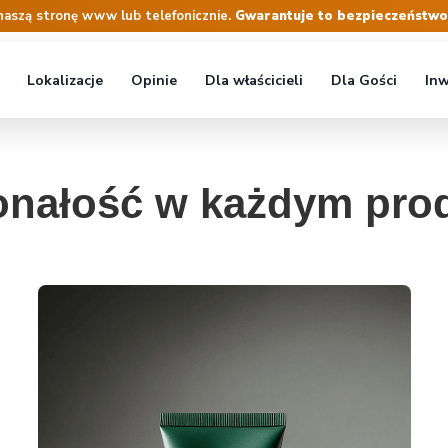
naszą stronę www lub telefonicznie.
Gwarantuje to bezpieczeństwo r
Lokalizacje
Opinie
Dla właścicieli
Dla Gości
Inw
nałość w każdym pro