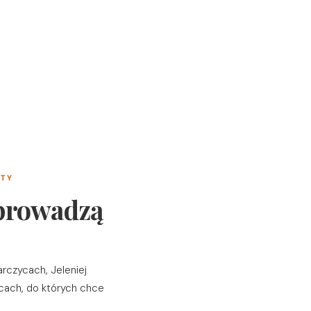
NTY
 prowadzą
rczycach, Jeleniej
cach, do których chce