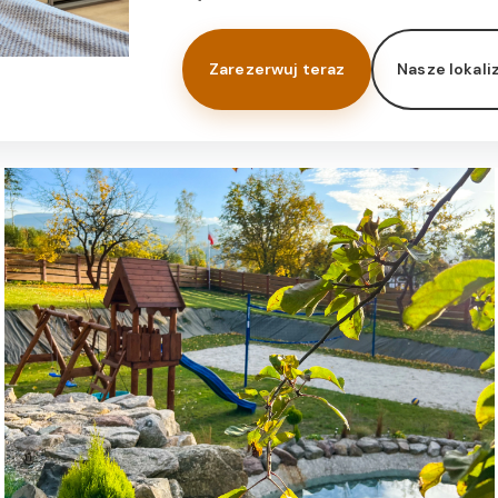
Zarezerwuj teraz
Nasze lokali