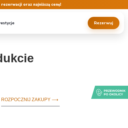
ezerwacji oraz najniższą cenę!
estycje
Rezerwuj
dukcie
ROZPOCZNIJ ZAKUPY ⟶