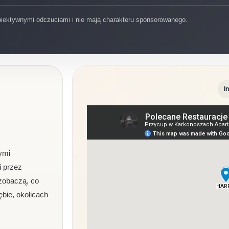
biektywnymi odczuciami i nie mają charakteru sponsorowanego.
I
ymi
i przez
zobaczą, co
ębie, okolicach