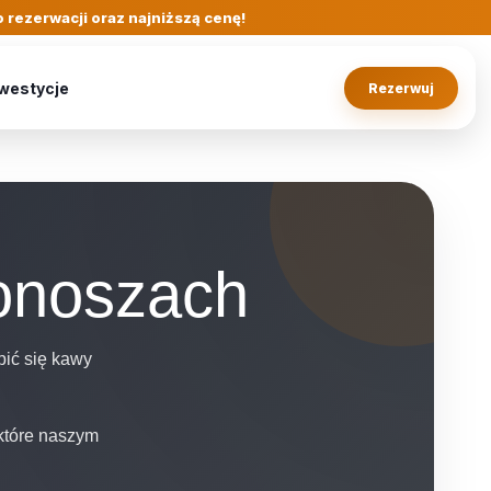
 rezerwacji oraz najniższą cenę!
westycje
Rezerwuj
konoszach
pić się kawy
 które naszym