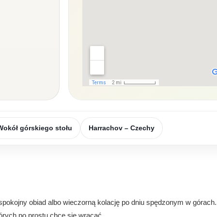
Wokół górskiego stołu
Harrachov – Czechy
 spokojny obiad albo wieczorną kolację po dniu spędzonym w górach.
tórych po prostu chce się wracać.