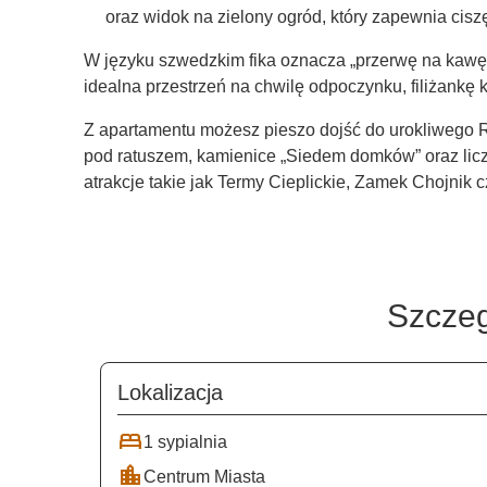
oraz widok na zielony ogród, który zapewnia cisz
W języku szwedzkim fika oznacza „przerwę na kawę” 
idealna przestrzeń na chwilę odpoczynku, filiżankę
Z apartamentu możesz pieszo dojść do urokliwego 
pod ratuszem, kamienice „Siedem domków” oraz liczn
atrakcje takie jak Termy Cieplickie, Zamek Chojnik
Szczeg
Lokalizacja
bed
1 sypialnia
location_city
Centrum Miasta