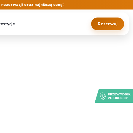
ezerwacji oraz najniższą cenę!
estycje
Rezerwuj