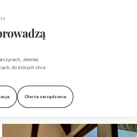
NTY
 prowadzą
rczycach, Jeleniej
cach, do których chce
zacje
Oferta zarządzania