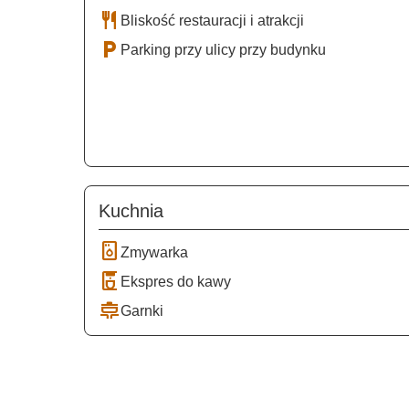
restaurant
Bliskość restauracji i atrakcji
local_parking
Parking przy ulicy przy budynku
Kuchnia
dishwasher_gen
Zmywarka
coffee_maker
Ekspres do kawy
cooking
Garnki