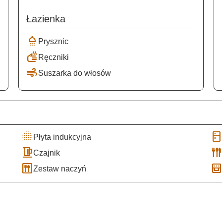
Łazienka
shower
Prysznic
dry
Ręczniki
air
Suszarka do włosów
blur_on
kitche
Płyta indukcyjna
kettle
flatwar
Czajnik
dining
oven_ge
Zestaw naczyń