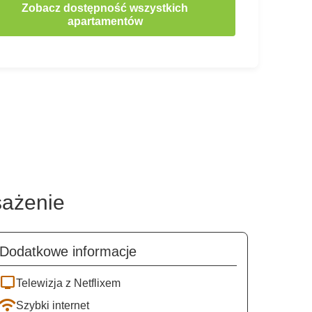
Zobacz dostępność wszystkich
apartamentów
sażenie
Dodatkowe informacje
tv
Telewizja z Netflixem
wifi
Szybki internet