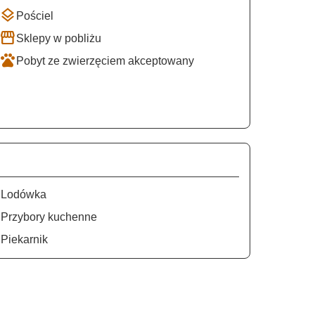
layers
Pościel
storefront
Sklepy w pobliżu
pets
Pobyt ze zwierzęciem akceptowany
n
Lodówka
e
Przybory kuchenne
n
Piekarnik