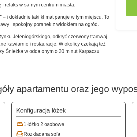
ę i relaks w samym centrum miasta.
– i dokładnie taki klimat panuje w tym miejscu. To
 kawy i spokojny poranek z widokiem na ogród.
Rynku Jeleniogórskiego, odkryć czerwony tramwaj
e kawiarnie i restauracje. W okolicy czekają też
 czy Śnieżka w oddalonym o 20 minut Karpaczu.
óły apartamentu oraz jego wypo
Konfiguracja łóżek
king_bed
1 łóżko 2 osobowe
weekend
Rozkładana sofa