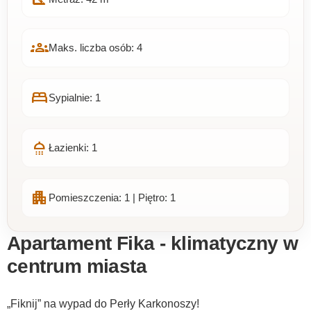
groups
Maks. liczba osób: 4
bed
Sypialnie: 1
shower
Łazienki: 1
apartment
Pomieszczenia: 1 | Piętro: 1
Apartament Fika - klimatyczny w
centrum miasta
„Fiknij” na wypad do Perły Karkonoszy!