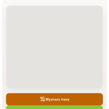
route
Wyznacz trasę