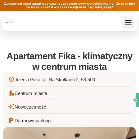
Zarezerwuj apartament poprzez naszą stronę www lub telefonicznie.
Gwarantuje
to bezpieczeństwo rezerwacji oraz najniższą cenę!
Apartament Fika - klimatyczny
w centrum miasta
location_on
Jelenia Góra, ul. Na Skałkach 2, 58-500
location_city
Centrum miasta
auto_awesome
Nowoczesność
local_parking
Darmowy parking