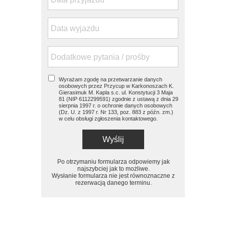
Wyrażam zgodę na przetwarzanie danych
osobowych przez Przycup w Karkonoszach K.
Gierasimuk M. Kapla s.c. ul. Konstytucji 3 Maja
81 (NIP 6112299591) zgodnie z ustawą z dnia 29
sierpnia 1997 r. o ochronie danych osobowych
(Dz. U. z 1997 r. Nr 133, poz. 883 z późn. zm.)
w celu obsługi zgłoszenia kontaktowego.
Wyślij
Po otrzymaniu formularza odpowiemy jak
najszybciej jak to możliwe.
Wysłanie formularza nie jest równoznaczne z
rezerwacją danego terminu.