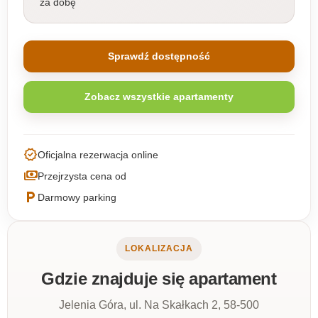
za dobę
Sprawdź dostępność
Zobacz wszystkie apartamenty
verified
Oficjalna rezerwacja online
payments
Przejrzysta cena od
local_parking
Darmowy parking
LOKALIZACJA
Gdzie znajduje się apartament
Jelenia Góra, ul. Na Skałkach 2, 58-500