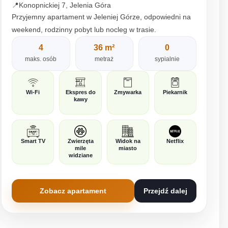
📍
Konopnickiej 7, Jelenia Góra
Przyjemny apartament w Jeleniej Górze, odpowiedni na
weekend, rodzinny pobyt lub nocleg w trasie.
4
36 m²
0
maks. osób
metraż
sypialnie
Wi-Fi
Ekspres do
Zmywarka
Piekarnik
kawy
Smart TV
Zwierzęta
Widok na
Netflix
mile
miasto
widziane
Zobacz apartament
Przejdź dalej