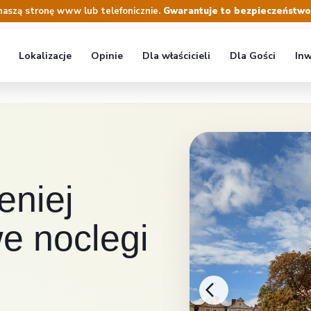
naszą stronę www lub telefonicznie.
Gwarantuje to bezpieczeństwo r
Lokalizacje
Opinie
Dla właścicieli
Dla Gości
Inw
eniej
e noclegi
arrow_back_ios