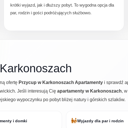
krótki wyjazd, jak i dłuższy pobyt. To wygodna opcja dla
par, rodzin i gości podróżujących służbowo.
 Karkonoszach
ną ofertę
Przycup w Karkonoszach Apartamenty
i sprawdź a
ckich. Jeśli interesują Cię
apartamenty w Karkonoszach
, 
iejskiego wypoczynku po pobyt bliżej natury i górskich szlaków.
family_restroom
menty i domki
Wyjazdy dla par i rodzin