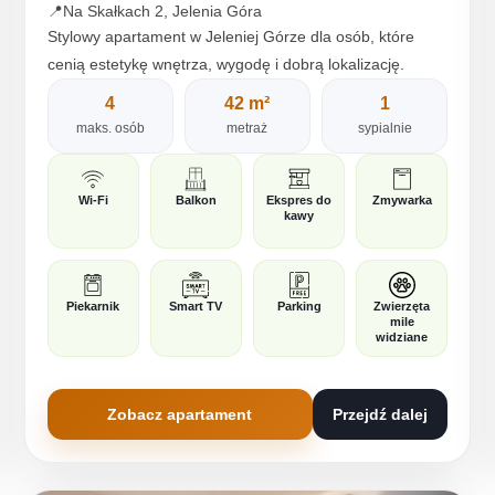
📍
Na Skałkach 2, Jelenia Góra
Stylowy apartament w Jeleniej Górze dla osób, które
cenią estetykę wnętrza, wygodę i dobrą lokalizację.
4
42 m²
1
maks. osób
metraż
sypialnie
Wi-Fi
Balkon
Ekspres do
Zmywarka
kawy
Piekarnik
Smart TV
Parking
Zwierzęta
mile
widziane
Zobacz apartament
Przejdź dalej