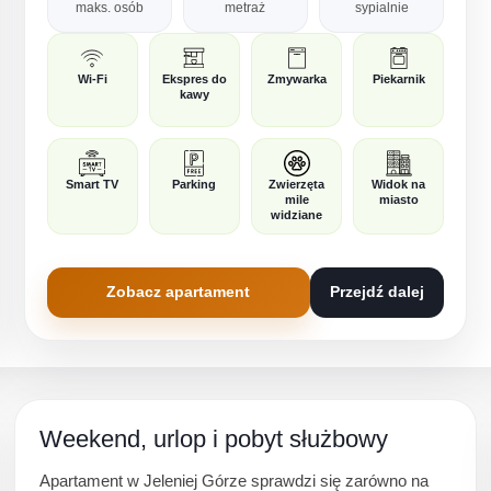
maks. osób
metraż
sypialnie
Wi-Fi
Ekspres do
Zmywarka
Piekarnik
kawy
Smart TV
Parking
Zwierzęta
Widok na
mile
miasto
widziane
Zobacz apartament
Przejdź dalej
Weekend, urlop i pobyt służbowy
Apartament w Jeleniej Górze sprawdzi się zarówno na