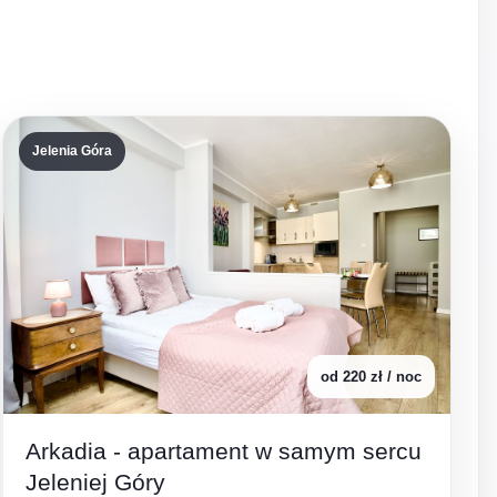
Jelenia Góra
od 220 zł / noc
Arkadia - apartament w samym sercu
Jeleniej Góry