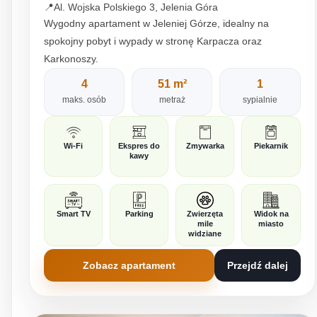
📍
Al. Wojska Polskiego 3, Jelenia Góra
Wygodny apartament w Jeleniej Górze, idealny na
spokojny pobyt i wypady w stronę Karpacza oraz
Karkonoszy.
4
51 m²
1
maks. osób
metraż
sypialnie
Wi-Fi
Ekspres do
Zmywarka
Piekarnik
kawy
Smart TV
Parking
Zwierzęta
Widok na
mile
miasto
widziane
Zobacz apartament
Przejdź dalej