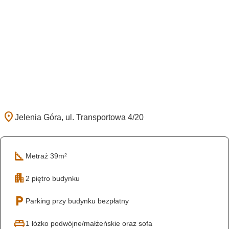
location_on
photo_camera
Jelenia Góra, ul. Transportowa 4/20
Wyświetl galerię zdjęć
square_foot
Metraż 39m²
apartment
2 piętro budynku
local_parking
Parking przy budynku bezpłatny
king_bed
1 łóżko podwójne/małżeńskie oraz sofa