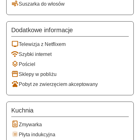
air
Suszarka do włosów
Dodatkowe informacje
tv
Telewizja z Netflixem
wifi
Szybki internet
layers
Pościel
storefront
Sklepy w pobliżu
pets
Pobyt ze zwierzęciem akceptowany
Kuchnia
dishwasher_gen
Zmywarka
blur_on
Płyta indukcyjna