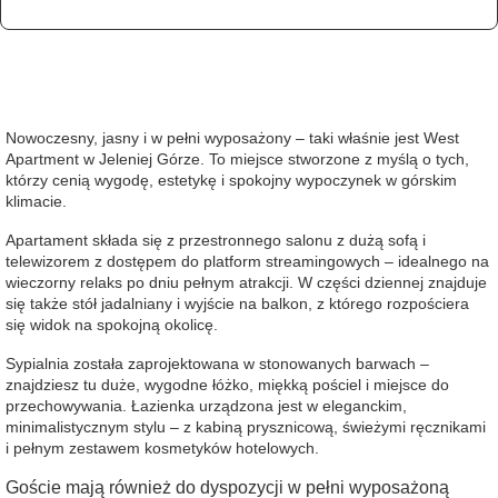
Nowoczesny, jasny i w pełni wyposażony – taki właśnie jest West
Apartment w Jeleniej Górze. To miejsce stworzone z myślą o tych,
którzy cenią wygodę, estetykę i spokojny wypoczynek w górskim
klimacie.
Apartament składa się z przestronnego salonu z dużą sofą i
telewizorem z dostępem do platform streamingowych – idealnego na
wieczorny relaks po dniu pełnym atrakcji. W części dziennej znajduje
się także stół jadalniany i wyjście na balkon, z którego rozpościera
się widok na spokojną okolicę.
Sypialnia została zaprojektowana w stonowanych barwach –
znajdziesz tu duże, wygodne łóżko, miękką pościel i miejsce do
przechowywania. Łazienka urządzona jest w eleganckim,
minimalistycznym stylu – z kabiną prysznicową, świeżymi ręcznikami
i pełnym zestawem kosmetyków hotelowych.
Goście mają również do dyspozycji w pełni wyposażoną