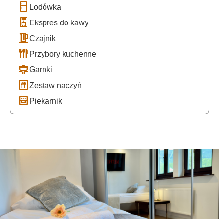
kitchen
Lodówka
coffee_maker
Ekspres do kawy
kettle
Czajnik
flatware
Przybory kuchenne
cooking
Garnki
dining
Zestaw naczyń
oven_gen
Piekarnik