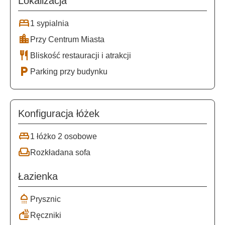
Lokalizacja
bed
1 sypialnia
location_city
Przy Centrum Miasta
restaurant
Bliskość restauracji i atrakcji
local_parking
Parking przy budynku
Konfiguracja łóżek
king_bed
1 łóżko 2 osobowe
weekend
Rozkładana sofa
Łazienka
shower
Prysznic
dry
Ręczniki