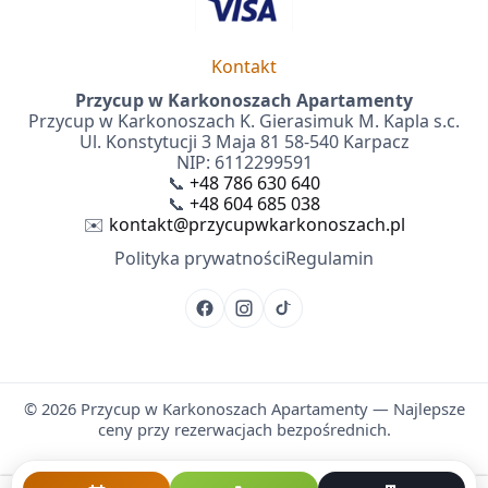
Kontakt
Przycup w Karkonoszach Apartamenty
Przycup w Karkonoszach K. Gierasimuk M. Kapla s.c.
Ul. Konstytucji 3 Maja 81 58-540 Karpacz
NIP: 6112299591
📞
+48 786 630 640
📞
+48 604 685 038
✉️
kontakt@przycupwkarkonoszach.pl
Polityka prywatności
Regulamin
©
2026
Przycup w Karkonoszach Apartamenty — Najlepsze
ceny przy rezerwacjach bezpośrednich.