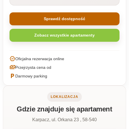
Sprawdź dostępność
Zobacz wszystkie apartamenty
verified
Oficjalna rezerwacja online
payments
Przejrzysta cena od
local_parking
Darmowy parking
LOKALIZACJA
Gdzie znajduje się apartament
Karpacz, ul. Orkana 23 , 58-540