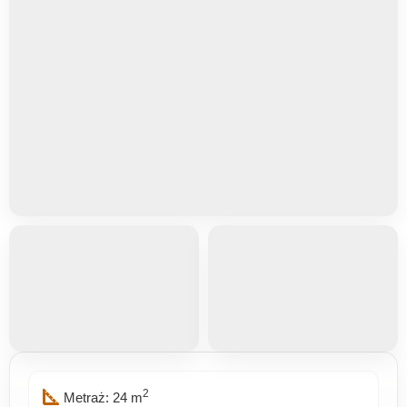
square_foot
2
Metraż: 24 m