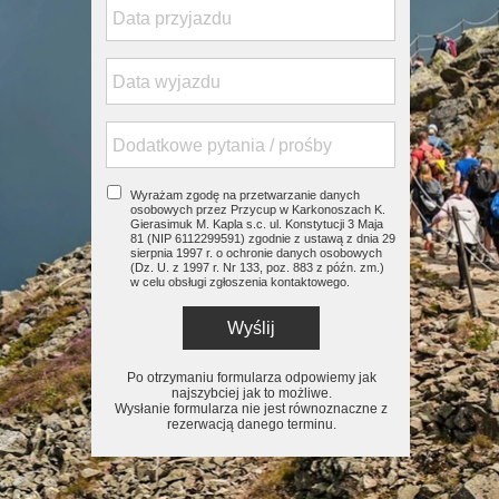
Wyrażam zgodę na przetwarzanie danych
osobowych przez Przycup w Karkonoszach K.
Gierasimuk M. Kapla s.c. ul. Konstytucji 3 Maja
81 (NIP 6112299591) zgodnie z ustawą z dnia 29
sierpnia 1997 r. o ochronie danych osobowych
(Dz. U. z 1997 r. Nr 133, poz. 883 z późn. zm.)
w celu obsługi zgłoszenia kontaktowego.
Wyślij
Po otrzymaniu formularza odpowiemy jak
najszybciej jak to możliwe.
Wysłanie formularza nie jest równoznaczne z
rezerwacją danego terminu.