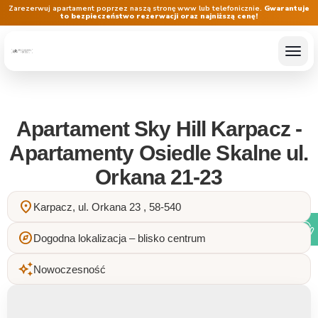
Zarezerwuj apartament poprzez naszą stronę www lub telefonicznie.
Gwarantuje
to bezpieczeństwo rezerwacji oraz najniższą cenę!
Apartament Sky Hill Karpacz -
Apartamenty Osiedle Skalne ul.
Orkana 21-23
location_on
Karpacz, ul. Orkana 23 , 58-540
explore
Dogodna lokalizacja – blisko centrum
auto_awesome
Nowoczesność