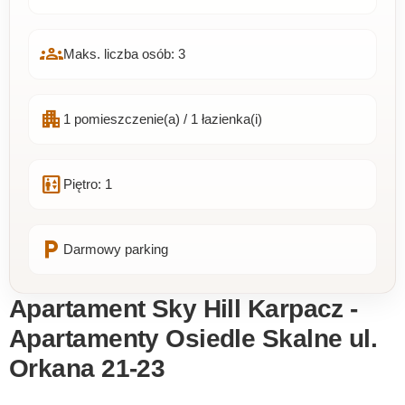
groups
Maks. liczba osób: 3
apartment
1 pomieszczenie(a) / 1 łazienka(i)
elevator
Piętro: 1
local_parking
Darmowy parking
Apartament Sky Hill Karpacz -
Apartamenty Osiedle Skalne ul.
Orkana 21-23