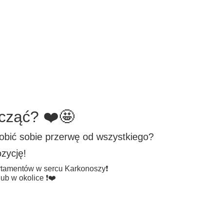
cząć? ❤️🤩
robić sobie przerwę od wszystkiego?
zycję!
tamentów w sercu Karkonoszy❗️
b w okolice ❗️❤️