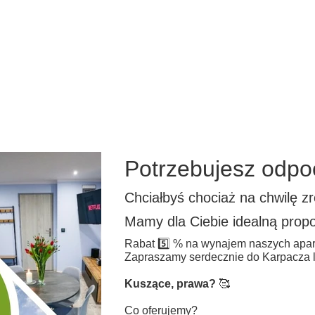
Potrzebujesz odpo
Chciałbyś chociaż na chwilę z
Mamy dla Ciebie idealną propo
Rabat 5️⃣ % na wynajem naszych apar
Zapraszamy serdecznie do Karpacza lu
Kuszące, prawa?
🥰
Co oferujemy?