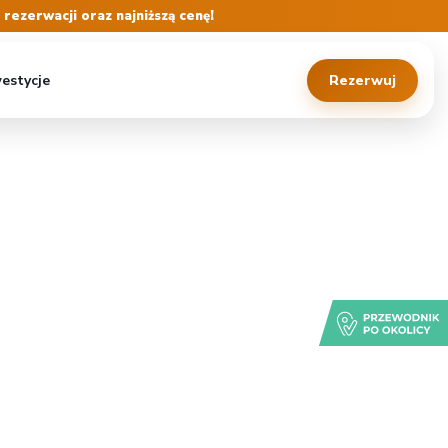
ezerwacji oraz najniższą cenę!
estycje
Rezerwuj