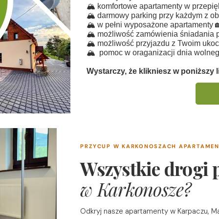
🏔️ komfortowe apartamenty w przepi
🏔️ darmowy parking przy każdym z ob
🏔️ w pełni wyposażone apartamenty 
🏔️ możliwość zamówienia śniadania p
🏔️ możliwość przyjazdu z Twoim uko
🏔️ pomoc w oraganizacji dnia wolneg
Wystarczy, że klikniesz w poniższy l
PRZYCUP W KARKONOSZACH APARTAME
Wszystkie drogi
w Karkonosze?
Odkryj nasze apartamenty w Karpaczu, Ma