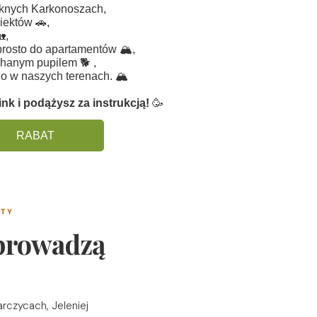
ęknych Karkonoszach,
iektów 🚗,
🏡,
rosto do apartamentów 🏔️,
chanym pupilem 🐕 ,
o w naszych terenach. 🏔️
ink i podążysz za instrukcją!
🥳
RABAT
NTY
 prowadzą
rczycach, Jeleniej