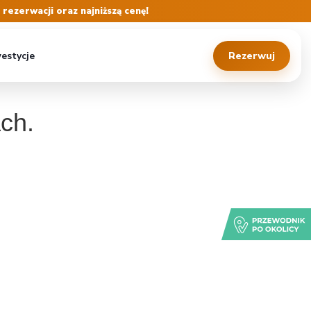
ezerwacji oraz najniższą cenę!
estycje
Rezerwuj
ch.