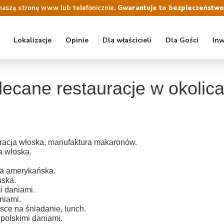
naszą stronę www lub telefonicznie.
Gwarantuje to bezpieczeństwo r
Lokalizacje
Opinie
Dla właścicieli
Dla Gości
Inw
lecane restauracje w okolica
auracja włoska, manufaktura makaronów.
ja włoska.
ja amerykańska.
ńska.
mi daniami.
aniami.
jsce na śniadanie, lunch.
 polskimi daniami.