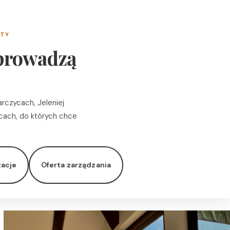
NTY
 prowadzą
rczycach, Jeleniej
cach, do których chce
zacje
Oferta zarządzania