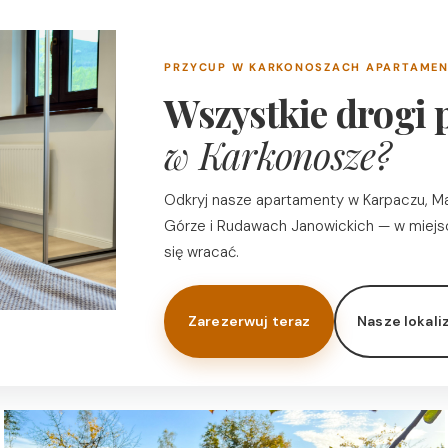
PRZYCUP W KARKONOSZACH APARTAME
Wszystkie drogi
w Karkonosze?
Odkryj nasze apartamenty w Karpaczu, Ma
Górze i Rudawach Janowickich — w miejs
się wracać.
Zarezerwuj teraz
Nasze lokali