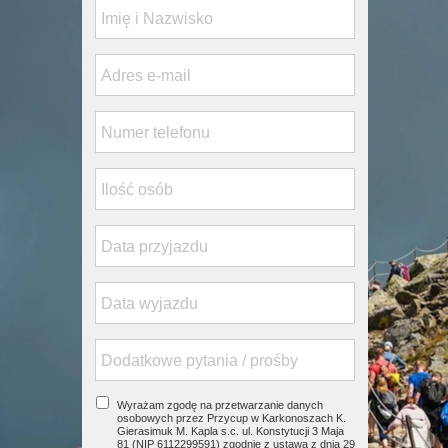
Wyrażam zgodę na przetwarzanie danych
osobowych przez Przycup w Karkonoszach K.
Gierasimuk M. Kapla s.c. ul. Konstytucji 3 Maja
81 (NIP 6112299591) zgodnie z ustawą z dnia 29