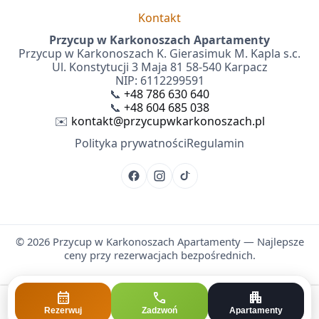
Kontakt
Przycup w Karkonoszach Apartamenty
Przycup w Karkonoszach K. Gierasimuk M. Kapla s.c.
Ul. Konstytucji 3 Maja 81 58-540 Karpacz
NIP: 6112299591
📞
+48 786 630 640
📞
+48 604 685 038
✉️
kontakt@przycupwkarkonoszach.pl
Polityka prywatności
Regulamin
©
2026
Przycup w Karkonoszach Apartamenty — Najlepsze
ceny przy rezerwacjach bezpośrednich.
calendar_month
call
apartment
Strona korzysta z plików cookies. Możesz określić warunki przechowywania
lub dostępu do plików cookies w Twojej przeglądarce.
Rezerwuj
Zadzwoń
Apartamenty