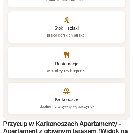
downhill_skiing
Stoki i szlaki
blisko górskich atrakcji
restaurant
Restauracje
w okolicy i w Karpaczu
forest
Karkonosze
idealne na aktywny wypoczynek
Przycup w Karkonoszach Apartamenty -
Apartament z głównym tarasem (Widok na