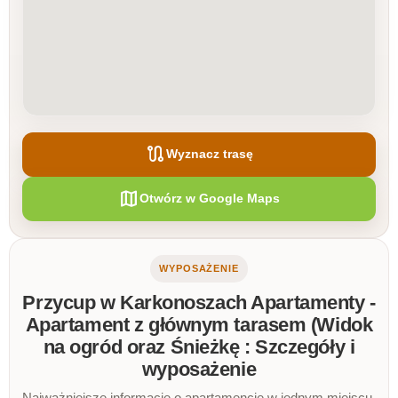
route
Wyznacz trasę
map
Otwórz w Google Maps
WYPOSAŻENIE
Przycup w Karkonoszach Apartamenty -
Apartament z głównym tarasem (Widok
na ogród oraz Śnieżkę : Szczegóły i
wyposażenie
Najważniejsze informacje o apartamencie w jednym miejscu.