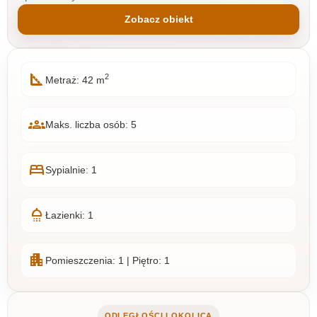
Zobacz obiekt
square_foot
2
Metraż: 42 m
groups
Maks. liczba osób: 5
bed
Sypialnie: 1
shower
Łazienki: 1
apartment
Pomieszczenia: 1 | Piętro: 1
ODLEGŁOŚCI I OKOLICA