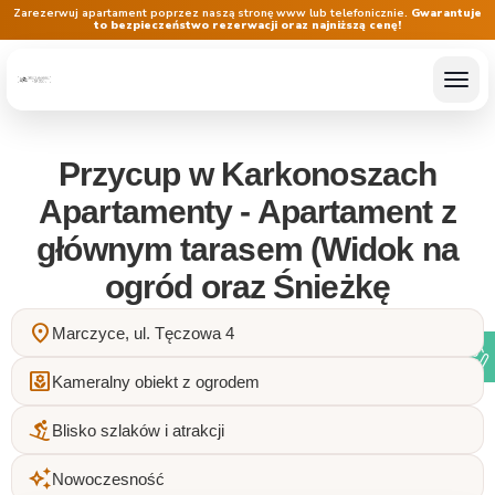
Zarezerwuj apartament poprzez naszą stronę www lub telefonicznie.
Gwarantuje
to bezpieczeństwo rezerwacji oraz najniższą cenę!
Przycup w Karkonoszach
Apartamenty - Apartament z
głównym tarasem (Widok na
ogród oraz Śnieżkę
location_on
Marczyce, ul. Tęczowa 4
yard
Kameralny obiekt z ogrodem
downhill_skiing
Blisko szlaków i atrakcji
auto_awesome
Nowoczesność