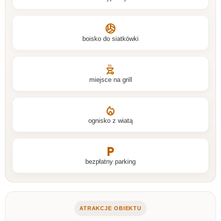
sports_volleyball
boisko do siatkówki
outdoor_grill
miejsce na grill
local_fire_department
ognisko z wiatą
local_parking
bezpłatny parking
ATRAKCJE OBIEKTU