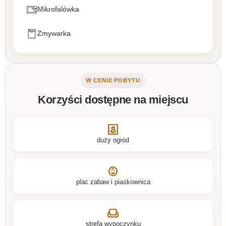
Mikrofalówka
Zmywarka
W CENIE POBYTU
Korzyści dostępne na miejscu
yard
duży ogród
child_care
plac zabaw i piaskownica
weekend
strefa wypoczynku