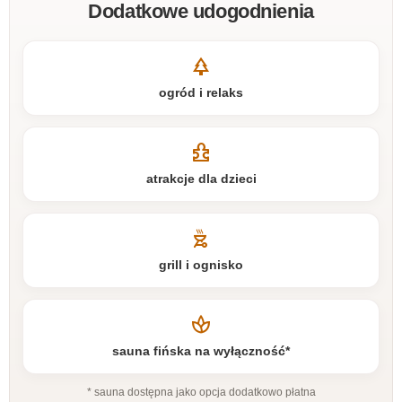
Dodatkowe udogodnienia
park
ogród i relaks
toys_and_games
atrakcje dla dzieci
outdoor_grill
grill i ognisko
spa
sauna fińska na wyłączność*
* sauna dostępna jako opcja dodatkowo płatna