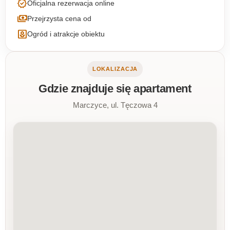
verified
Oficjalna rezerwacja online
payments
Przejrzysta cena od
yard
Ogród i atrakcje obiektu
LOKALIZACJA
Gdzie znajduje się apartament
Marczyce, ul. Tęczowa 4