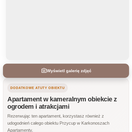
photo_camera
Wyświetl galerię
photo_camera
Wyświetl galerię zdjęć
DODATKOWE ATUTY OBIEKTU
Apartament w kameralnym obiekcie z
ogrodem i atrakcjami
Rezerwując ten apartament, korzystasz również z
udogodnień całego obiektu Przycup w Karkonoszach
Apartamenty.