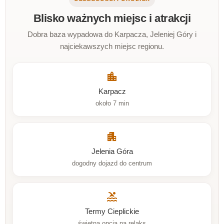
Blisko ważnych miejsc i atrakcji
Dobra baza wypadowa do Karpacza, Jeleniej Góry i
najciekawszych miejsc regionu.
location_city
Karpacz
około 7 min
apartment
Jelenia Góra
dogodny dojazd do centrum
pool
Termy Cieplickie
świetna opcja na relaks