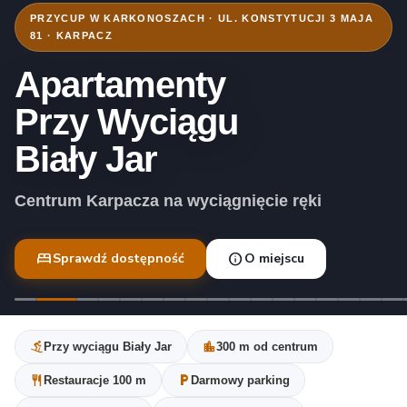
PRZYCUP W KARKONOSZACH · UL. KONSTYTUCJI 3 MAJA
81 · KARPACZ
Apartamenty
Przy Wyciągu
Biały Jar
Centrum Karpacza na wyciągnięcie ręki
bed
info
Sprawdź dostępność
O miejscu
downhill_skiing
location_city
Przy wyciągu Biały Jar
300 m od centrum
restaurant
local_parking
Restauracje 100 m
Darmowy parking