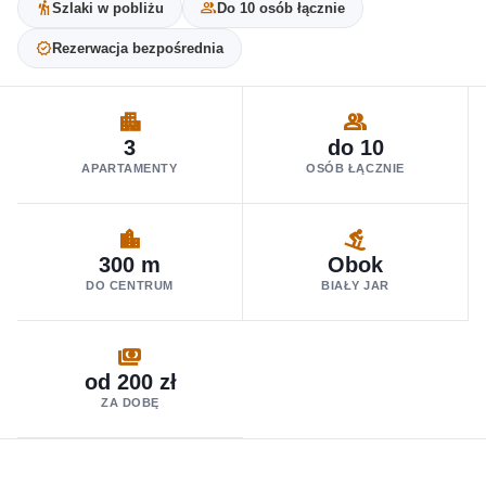
hiking
group
Szlaki w pobliżu
Do 10 osób łącznie
verified
Rezerwacja bezpośrednia
APARTMENT
GROUP
3
do 10
APARTAMENTY
OSÓB ŁĄCZNIE
LOCATION_CITY
DOWNHILL_SKIING
300 m
Obok
DO CENTRUM
BIAŁY JAR
PAYMENTS
od 200 zł
ZA DOBĘ